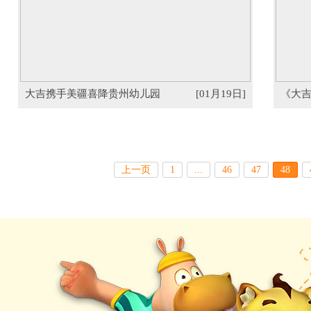
大吉携手美疆喜降贵州幼儿园
[01月19日]
《大吉
上一页
1
...
46
47
48