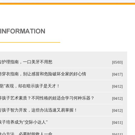
牙齿护理指南，一口美牙不用愁
[05/03]
出游穿衣指南，别让感冒和危险破坏全家的好心情
[04/17]
奇葩”表现，却在暗示孩子是天才！
[04/12]
培养孩子艺术素质？不同性格的娃适合学习何种乐器？
[04/12]
进行孩子智力开发，这些办法迅速又易掌握！
[04/12]
孩子培养成为“交际小达人”
[04/11]
急救小方法，必要时能救人一命
[04/11]