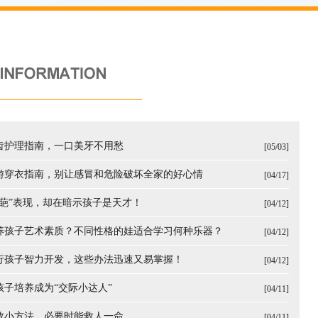
牙齿护理指南，一口美牙不用愁
[05/03]
出游穿衣指南，别让感冒和危险破坏全家的好心情
[04/17]
奇葩”表现，却在暗示孩子是天才！
[04/12]
培养孩子艺术素质？不同性格的娃适合学习何种乐器？
[04/12]
进行孩子智力开发，这些办法迅速又易掌握！
[04/12]
孩子培养成为“交际小达人”
[04/11]
急救小方法，必要时能救人一命
[04/11]